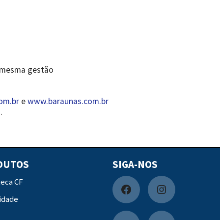
a mesma gestão
om.br
e
www.baraunas.com.br
.
DUTOS
SIGA-NOS
teca CF
F
I
idade
a
n