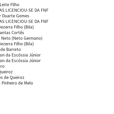
eite Filho
AS LICENCIOU-SE DA FNF
ar Duarte Gomes
AS LICENCIOU-SE DA FNF
zerra Filho (Bila)
antas Cortês
o Neto (Neto Germano)
zerra Filho (Bila)
 de Barreto
n da Escóssia Júnior
n da Escóssia Júnior
iro
Queiroz
es de Queiroz
 Pinheiro de Melo