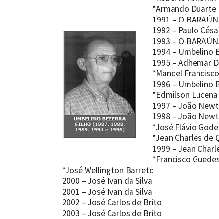
*Armando Duarte L
1991 – O BARAÚN
1992 – Paulo Cés
1993 – O BARAÚN
1994 – Umbelino Be
1995 – Adhemar D
*Manoel Francisc
1996 – Umbelino Be
*Edmilson Lucena
1997 – João Newto
1998 – João Newto
*José Flávio Gode
*Jean Charles de 
1999 – Jean Charl
*Francisco Guedes
*José Wellington Barreto
2000 – José Ivan da Silva
2001 – José Ivan da Silva
2002 – José Carlos de Brito
2003 – José Carlos de Brito