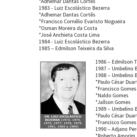
*Adhemar Dantas Cortês
1983 - Luiz Escolástico Bezerra
*Adhemar Dantas Cortês
*Francisco Cornélio Evaristo Nogueira
*Osman Moreira da Costa
*José Anchieta Costa Lima
1984 - Luiz Escolástico Bezerra
1985 – Edmilson Teixeira da Silva
1986 – Edmilson Te
1987 – Umbelino Be
1988 – Umbelino Be
*Paulo César Dua
*Francisco Gomes 
*Naldo Gomes
*Jaílson Gomes
1989 – Umbelino Be
*Paulo César Dua
*Francisco Gomes 
1990 – Adjano Per
*Roberto Amorim