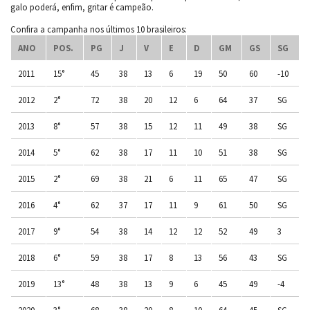
galo poderá, enfim, gritar é campeão.
Confira a campanha nos últimos 10 brasileiros:
ANO
POS.
PG
J
V
E
D
GM
GS
SG
2011
15°
45
38
13
6
19
50
60
-10
2012
2°
72
38
20
12
6
64
37
SG
2013
8°
57
38
15
12
11
49
38
SG
2014
5°
62
38
17
11
10
51
38
SG
2015
2°
69
38
21
6
11
65
47
SG
2016
4°
62
37
17
11
9
61
50
SG
2017
9°
54
38
14
12
12
52
49
3
2018
6°
59
38
17
8
13
56
43
SG
2019
13°
48
38
13
9
6
45
49
-4
2020
3°
68
38
20
8
10
64
45
SG