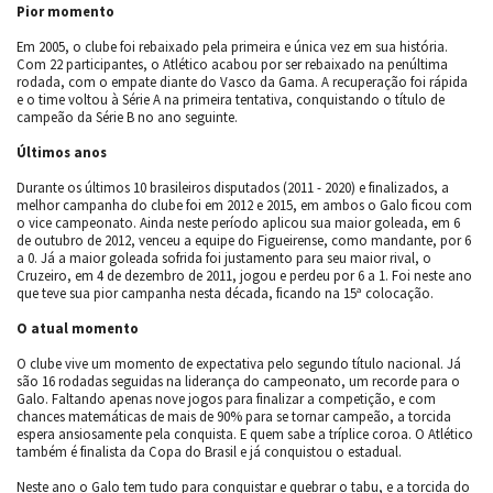
Pior momento
Em 2005, o clube foi rebaixado pela primeira e única vez em sua história.
Com 22 participantes, o Atlético acabou por ser rebaixado na penúltima
rodada, com o empate diante do Vasco da Gama. A recuperação foi rápida
e o time voltou à Série A na primeira tentativa, conquistando o título de
campeão da Série B no ano seguinte.
Últimos anos
Durante os últimos 10 brasileiros disputados (2011 - 2020) e finalizados, a
melhor campanha do clube foi em 2012 e 2015, em ambos o Galo ficou com
o vice campeonato. Ainda neste período aplicou sua maior goleada, em 6
de outubro de 2012, venceu a equipe do Figueirense, como mandante, por 6
a 0. Já a maior goleada sofrida foi justamento para seu maior rival, o
Cruzeiro, em 4 de dezembro de 2011, jogou e perdeu por 6 a 1. Foi neste ano
que teve sua pior campanha nesta década, ficando na 15ª colocação.
O atual momento
O clube vive um momento de expectativa pelo segundo título nacional. Já
são 16 rodadas seguidas na liderança do campeonato, um recorde para o
Galo. Faltando apenas nove jogos para finalizar a competição, e com
chances matemáticas de mais de 90% para se tornar campeão, a torcida
espera ansiosamente pela conquista. E quem sabe a tríplice coroa. O Atlético
também é finalista da Copa do Brasil e já conquistou o estadual.
Neste ano o Galo tem tudo para conquistar e quebrar o tabu, e a torcida do