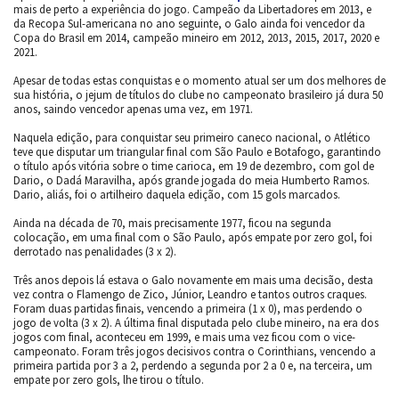
mais de perto a experiência do jogo. Campeão da Libertadores em 2013, e
da Recopa Sul-americana no ano seguinte, o Galo ainda foi vencedor da
Copa do Brasil em 2014, campeão mineiro em 2012, 2013, 2015, 2017, 2020 e
2021.
Apesar de todas estas conquistas e o momento atual ser um dos melhores de
sua história, o jejum de títulos do clube no campeonato brasileiro já dura 50
anos, saindo vencedor apenas uma vez, em 1971.
Naquela edição, para conquistar seu primeiro caneco nacional, o Atlético
teve que disputar um triangular final com São Paulo e Botafogo, garantindo
o título após vitória sobre o time carioca, em 19 de dezembro, com gol de
Dario, o Dadá Maravilha, após grande jogada do meia Humberto Ramos.
Dario, aliás, foi o artilheiro daquela edição, com 15 gols marcados.
Ainda na década de 70, mais precisamente 1977, ficou na segunda
colocação, em uma final com o São Paulo, após empate por zero gol, foi
derrotado nas penalidades (3 x 2).
Três anos depois lá estava o Galo novamente em mais uma decisão, desta
vez contra o Flamengo de Zico, Júnior, Leandro e tantos outros craques.
Foram duas partidas finais, vencendo a primeira (1 x 0), mas perdendo o
jogo de volta (3 x 2). A última final disputada pelo clube mineiro, na era dos
jogos com final, aconteceu em 1999, e mais uma vez ficou com o vice-
campeonato. Foram três jogos decisivos contra o Corinthians, vencendo a
primeira partida por 3 a 2, perdendo a segunda por 2 a 0 e, na terceira, um
empate por zero gols, lhe tirou o título.