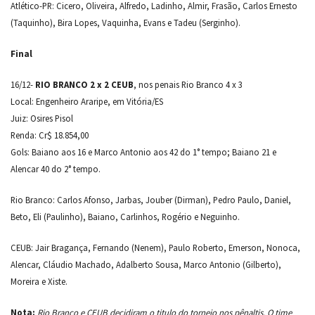
Atlético-PR: Cicero, Oliveira, Alfredo, Ladinho, Almir, Frasão, Carlos Ernesto
(Taquinho), Bira Lopes, Vaquinha, Evans e Tadeu (Serginho).
Final
16/12-
RIO BRANCO 2 x 2 CEUB
, nos penais Rio Branco 4 x 3
Local: Engenheiro Araripe, em Vitória/ES
Juiz: Osires Pisol
Renda: Cr$ 18.854,00
Gols: Baiano aos 16 e Marco Antonio aos 42 do 1° tempo; Baiano 21 e
Alencar 40 do 2° tempo.
Rio Branco: Carlos Afonso, Jarbas, Jouber (Dirman), Pedro Paulo, Daniel,
Beto, Eli (Paulinho), Baiano, Carlinhos, Rogério e Neguinho.
CEUB: Jair Bragança, Fernando (Nenem), Paulo Roberto, Emerson, Nonoca,
Alencar, Cláudio Machado, Adalberto Sousa, Marco Antonio (Gilberto),
Moreira e Xiste.
Nota:
Rio Branco e CEUB decidiram o titulo do torneio nos pênaltis. O time