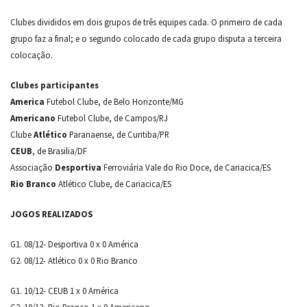
Clubes divididos em dois grupos de três equipes cada. O primeiro de cada
grupo faz a final; e o segundo colocado de cada grupo disputa a terceira
colocação.
Clubes participantes
America
Futebol Clube, de Belo Horizonte/MG
Americano
Futebol Clube, de Campos/RJ
Clube
Atlético
Paranaense, de Curitiba/PR
CEUB
, de Brasilia/DF
Associação
Desportiva
Ferroviária Vale do Rio Doce, de Cariacica/ES
Rio Branco
Atlético Clube, de Cariacica/ES
JOGOS REALIZADOS
G1. 08/12- Desportiva 0 x 0 América
G2. 08/12- Atlético 0 x 0 Rio Branco
G1. 10/12- CEUB 1 x 0 América
G2. 10/12- Rio Branco 1 x 0 Americano