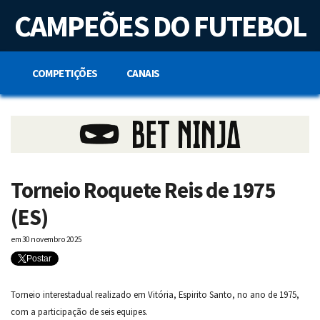
S
CAMPEÕES DO FUTEBOL
k
i
p
t
o
COMPETIÇÕES
CANAIS
c
o
n
t
e
n
t
Torneio Roquete Reis de 1975
(ES)
em
30 novembro 2025
Postar
Torneio interestadual realizado em Vitória, Espirito Santo, no ano de 1975,
com a participação de seis equipes.