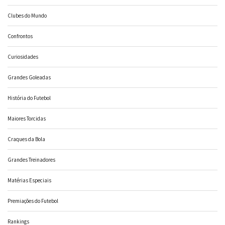
Clubes do Mundo
Confrontos
Curiosidades
Grandes Goleadas
História do Futebol
Maiores Torcidas
Craques da Bola
Grandes Treinadores
Matérias Especiais
Premiações do Futebol
Rankings