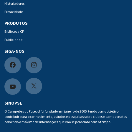
Historiadores
Privacidade
PRODUTOS
Biblioteca CF
Publicidade
SIGA-NOS
F
I
a
n
c
s
X
Y
e
t
o
SINOPSE
b
a
u
O Campeões do Futebol foi fundado em janeiro de 2005, tendo como objetivo
contribuir para o conhecimento, estudos e pesquisas sobre clubes e campeonatos,
o
g
t
colhendo o máximo de informações que vão se perdendo com o tempo.
o
r
u