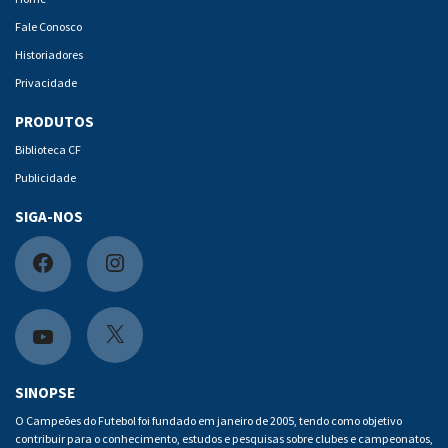
Fale Conosco
Historiadores
Privacidade
PRODUTOS
Biblioteca CF
Publicidade
SIGA-NOS
F
I
a
n
c
s
X
Y
e
t
o
SINOPSE
b
a
u
O Campeões do Futebol foi fundado em janeiro de 2005, tendo como objetivo
contribuir para o conhecimento, estudos e pesquisas sobre clubes e campeonatos,