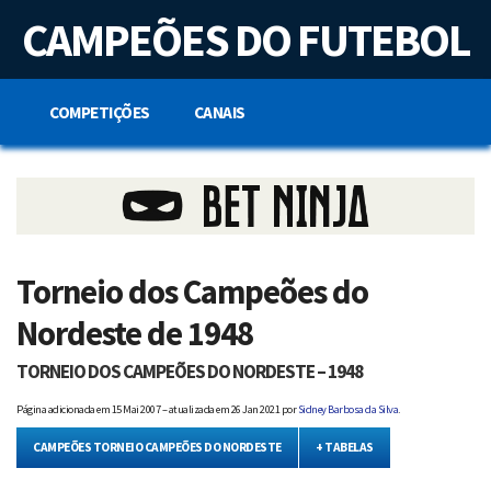
S
CAMPEÕES DO FUTEBOL
k
i
p
t
o
COMPETIÇÕES
CANAIS
c
o
n
t
e
n
t
Torneio dos Campeões do
Nordeste de 1948
TORNEIO DOS CAMPEÕES DO NORDESTE – 1948
Página adicionada em
15 Mai 2007 – atualizada em 26 Jan 2021
por
Sidney Barbosa da Silva
.
CAMPEÕES TORNEIO CAMPEÕES DO NORDESTE
+ TABELAS