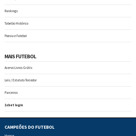
Rankings
Tabelão Histórico
Poesia e Futebol
MAIS FUTEBOL
Acervo Livros Grátis
Leis / Estatuto Torcedor
Parceiros
1xbet login
CAMPEÕES DO FUTEBOL
Home