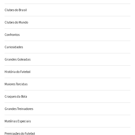
Clubes do Brasil
Clubes do Mundo
Confrontos
Curiosidades
Grandes Goleadas
História do Futebol
Maiores Torcidas
Craques da Bola
Grandes Treinadores
Matérias Especiais
Premiações do Futebol