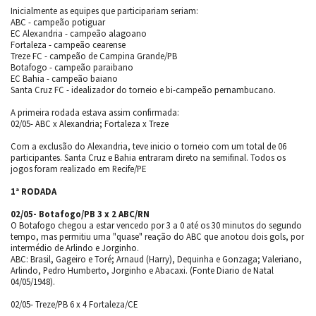
Inicialmente as equipes que participariam seriam:
ABC - campeão potiguar
EC Alexandria - campeão alagoano
Fortaleza - campeão cearense
Treze FC - campeão de Campina Grande/PB
Botafogo - campeão paraibano
EC Bahia - campeão baiano
Santa Cruz FC - idealizador do torneio e bi-campeão pernambucano.
A primeira rodada estava assim confirmada:
02/05- ABC x Alexandria; Fortaleza x Treze
Com a exclusão do Alexandria, teve inicio o torneio com um total de 06
participantes. Santa Cruz e Bahia entraram direto na semifinal. Todos os
jogos foram realizado em Recife/PE
1ª RODADA
02/05- Botafogo/PB 3 x 2 ABC/RN
O Botafogo chegou a estar vencedo por 3 a 0 até os 30 minutos do segundo
tempo, mas permitiu uma "quase" reação do ABC que anotou dois gols, por
intermédio de Arlindo e Jorginho.
ABC: Brasil, Gageiro e Toré; Arnaud (Harry), Dequinha e Gonzaga; Valeriano,
Arlindo, Pedro Humberto, Jorginho e Abacaxi. (Fonte Diario de Natal
04/05/1948).
02/05- Treze/PB 6 x 4 Fortaleza/CE