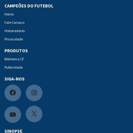
CAMPEÕES DO FUTEBOL
Home
Fale Conosco
Historiadores
Privacidade
PRODUTOS
Biblioteca CF
Publicidade
SIGA-NOS
F
I
a
n
c
s
X
Y
e
t
o
SINOPSE