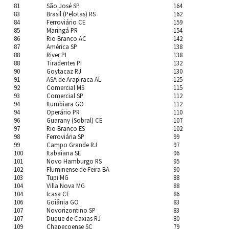
81
São José SP
164
83
Brasil (Pelotas) RS
162
84
Ferroviário CE
159
85
Maringá PR
154
86
Rio Branco AC
142
87
América SP
138
88
River PI
138
88
Tiradentes PI
132
90
Goytacaz RJ
130
91
ASA de Arapiraca AL
125
92
Comercial MS
115
93
Comercial SP
112
94
Itumbiara GO
112
94
Operário PR
110
96
Guarany (Sobral) CE
107
97
Rio Branco ES
102
98
Ferroviária SP
99
99
Campo Grande RJ
97
100
Itabaiana SE
96
101
Novo Hamburgo RS
95
102
Fluminense de Feira BA
90
103
Tupi MG
88
104
Villa Nova MG
88
104
Icasa CE
86
106
Goiânia GO
83
107
Novorizontino SP
83
107
Duque de Caxias RJ
80
109
Chapecoense SC
79