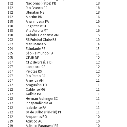
192
Nacional (Patos) PB
18
192
Rio Branco PR
18
192
Ubiratan MS
18
192
Alecrim RN
16
198
Ananindeua PA
16
198
Lagartense SE
16
198
Vila Aurora MT
16
198
Grêmio Coariense AM
15
202
RS Futebol Clube RS
15
202
Maruinense SE
14
204
Estudante PE
13
205
São Raimundo PA
13
205
CEUB DF
12
207
CFZ de Brasília DF
12
207
Itapipoca CE
12
207
Pelotas RS
12
207
Rio Pardo ES
12
207
América AM
11
212
Araguaína TO
11
212
Caldense MG
11
212
Galícia BA
11
212
Herman Aichinger SC
11
212
Independência AC
11
212
Izabelense PA
11
212
04 de Julho (Piri-Piri) PI
11
212
Ariquemes RO
10
219
Atlético AC
10
219
Atlético Paranavaí PR
10