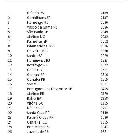
1
Grêmio RS
2159
2
Corinthians SP
2137
3
Flamengo RJ
2086
3
Vasco da Gama RJ
2086
5
São Paulo SP
2049
6
Atlético MG
2032
7
Palmeiras SP
2012
8
Internacional RS
1996
9
Cruzeiro MG
1950
10
Santos SP
1829
11
Fluminense RJ
1723
12
Botafogo RJ
1672
13
Goiás GO
1523
14
Guarani SP
1516
15
Coritiba PR
1515
16
Sport PE
1501
17
Portuguesa de Desportos SP
1405
18
Atlético PR
1379
19
Bahia BA
1358
20
Vitória BA
1355
21
Náutico PE
1207
22
Santa Cruz PE
1140
23
Paraná Clube PR
1080
24
Ceará (1) CE
1055
25
Ponte Preta SP
1047
26
Juventude RS
867