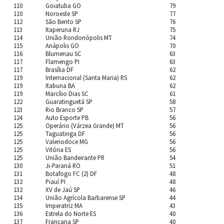
110
Goiatuba GO
79
110
Noroeste SP
77
112
São Bento SP
76
113
Itaperuna RJ
75
114
União Rondonópolis MT
74
115
Anápolis GO
70
116
Blumenau SC
63
117
Flamengo PI
63
117
Brasília DF
62
119
Internacional (Santa Maria) RS
62
119
Itabuna BA
62
119
Marcílio Dias SC
61
122
Guaratinguetá SP
58
123
Rio Branco SP
57
124
Auto Esporte PB
56
125
Operário (Várzea Grande) MT
56
125
Taguatinga DF
56
125
Valeriodoce MG
56
125
Vitória ES
56
125
União Bandeirante PR
54
130
Ji-Paraná RO
51
131
Botafogo FC (2) DF
48
132
Piauí PI
48
132
XV de Jaú SP
46
134
União Agrícola Barbarense SP
44
135
Imperatríz MA
43
136
Estrela do Norte ES
40
137
Francana SP
40