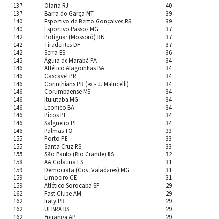
137
Olaria RJ
40
137
Barra do Garça MT
39
140
Esportivo de Bento Gonçalves RS
39
140
Esportivo Passos MG
37
142
Potiguar (Mossoró) RN
37
142
Tiradentes DF
37
142
Serra ES
36
145
Águia de Marabá PA
34
146
Atlético Alagoinhas BA
34
146
Cascavel PR
34
146
Corinthians PR (ex - J. Malucelli)
34
146
Corumbaense MS
34
146
Ituiutaba MG
34
146
Leonico BA
34
146
Picos PI
34
146
Salgueiro PE
34
146
Palmas TO
33
155
Porto PE
33
155
Santa Cruz RS
33
155
São Paulo (Rio Grande) RS
32
158
AA Colatina ES
31
159
Democrata (Gov. Valadares) MG
31
159
Limoeiro CE
31
159
Atlético Sorocaba SP
29
162
Fast Clube AM
29
162
Iraty PR
29
162
ULBRA RS
29
162
Ypiranga AP
29