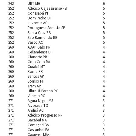
242
URT MG
6
252
Atlético Cajazeirense PB
5
252
Corissabá PI
5
252
Dom Pedro DF
5
252
Juventus AC
5
252
Portuguesa Santista SP
5
252
Santa Cruz PB
5
252
São Raimundo RR
5
252
Vasco AC
5
260
ADAP Galo PR
4
260
Ceilandense DF
4
260
Cianorte PR
4
260
Colo Colo BA
4
260
Cuiabá MT
4
260
Roma PR
4
260
Santos AP
4
260
Sorriso MT
4
260
Trem AP
4
260
Ulbra Ji-Paraná RO
4
260
Vilhena RO
4
271
Águia Negra MS
3
271
Alvorada TO
3
271
Andirá AC
3
271
Atlético Progresso RR
3
271
Bacabal MA
3
271
Camaçari BA
3
271
Castanhal PA
3
271
Caxiense MA<
3