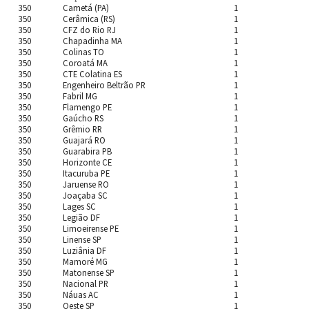
350
Cametá (PA)
1
350
Cerâmica (RS)
1
350
CFZ do Rio RJ
1
350
Chapadinha MA
1
350
Colinas TO
1
350
Coroatá MA
1
350
CTE Colatina ES
1
350
Engenheiro Beltrão PR
1
350
Fabril MG
1
350
Flamengo PE
1
350
Gaúcho RS
1
350
Grêmio RR
1
350
Guajará RO
1
350
Guarabira PB
1
350
Horizonte CE
1
350
Itacuruba PE
1
350
Jaruense RO
1
350
Joaçaba SC
1
350
Lages SC
1
350
Legião DF
1
350
Limoeirense PE
1
350
Linense SP
1
350
Luziânia DF
1
350
Mamoré MG
1
350
Matonense SP
1
350
Nacional PR
1
350
Náuas AC
1
350
Oeste SP
1