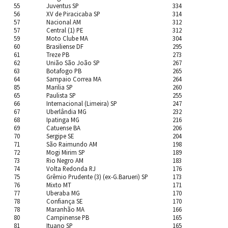
55
Juventus SP
334
56
XV de Piracicaba SP
314
57
Nacional AM
312
57
Central (1) PE
312
59
Moto Clube MA
304
60
Brasiliense DF
295
61
Treze PB
273
62
União São João SP
267
63
Botafogo PB
265
64
Sampaio Correa MA
264
85
Marilia SP
260
65
Paulista SP
255
66
Internacional (Limeira) SP
247
67
Uberlândia MG
232
68
Ipatinga MG
216
69
Catuense BA
206
70
Sergipe SE
204
71
São Raimundo AM
198
72
Mogi Mirim SP
189
73
Rio Negro AM
183
74
Volta Redonda RJ
176
75
Grêmio Prudente (3) (ex-G.Barueri) SP
173
76
Mixto MT
171
77
Uberaba MG
170
78
Confiança SE
170
78
Maranhão MA
166
80
Campinense PB
165
81
Ituano SP
165