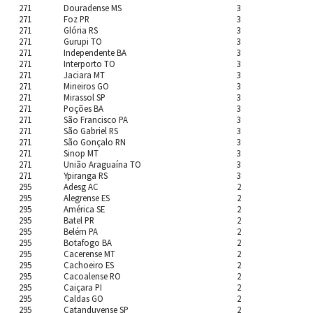
271
Douradense MS
3
271
Foz PR
3
271
Glória RS
3
271
Gurupi TO
3
271
Independente BA
3
271
Interporto TO
3
271
Jaciara MT
3
271
Mineiros GO
3
271
Mirassol SP
3
271
Poções BA
3
271
São Francisco PA
3
271
São Gabriel RS
3
271
São Gonçalo RN
3
271
Sinop MT
3
271
União Araguaína TO
3
271
Ypiranga RS
3
295
Adesg AC
2
295
Alegrense ES
2
295
América SE
2
295
Batel PR
2
295
Belém PA
2
295
Botafogo BA
2
295
Cacerense MT
2
295
Cachoeiro ES
2
295
Cacoalense RO
2
295
Caiçara PI
2
295
Caldas GO
2
295
Catanduvense SP
2