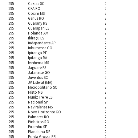
295
Caxias SC
2
295
CFA RO
2
295
Coxim MS
2
295
Genus RO
2
295
Guarany RS
2
295
Guarapari ES
2
295
Holanda AM
2
295
Ibiraçu ES
2
295
Independente AP
2
295
Inhumense GO
2
295
Ipiranga PE
2
295
Ipitanga BA
2
295
Ivinhema MS
2
295
Jaguaré ES
2
295
Jataiense GO
2
295
Juventus SC
2
295
JV Lideral (MA)
2
295
Metropolitano SC
2
295
Misto MS
2
295
Muniz Freire ES
2
295
Nacional SP
2
295
Naviraiense MS
2
295
Novo Horizonte GO
2
295
Palmares RO
2
295
Pinheiros RO
2
295
Pirambu SE
2
295
Planaltina DF
2
295
Ponta Grossa PR
2