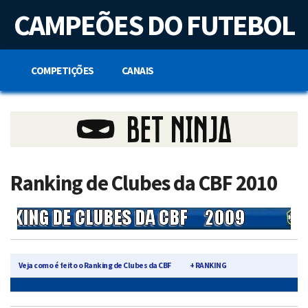
S
CAMPEÕES DO FUTEBOL
k
i
p
t
o
COMPETIÇÕES
CANAIS
c
o
n
t
e
n
t
Ranking de Clubes da CBF 2010
Veja como é feito o Ranking de Clubes da CBF
+ RANKING