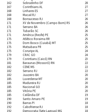
162
Sobradinho DF
28
167
Corinthians AL
27
168
Linhares ES
27
168
Macaé RJ
27
168
Bonsucesso RJ
26
171
XV de Novembro (Campo Bom) RS
26
171
Serrano BA
26
171
Tubarão SC
26
171
América (Recife) PE
25
175
Atlético Roraima RR
25
175
Dom Bosco (Cuiabá) MT
25
175
Matsubara PR
25
175
Coruripe AL
24
179
CRAC GO
24
179
Corintians (Caicó) RN
23
181
Baraunas (Mossoró) RN
22
182
CENE MS
22
182
Serrano RJ
22
182
Juazeiro BA
20
185
Luverdense MT
20
185
Madureira RJ
20
185
Nacional GO
20
185
Vitória PE
20
185
Ceilândia DF
19
190
Santo Amaro PE
19
190
Barras PI
18
192
Cabofriense RJ
18
192
Democrata (Sete Lagoas) MG
18