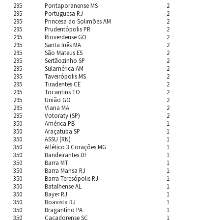
295
Pontaporanense MS
2
295
Portuguesa RJ
2
295
Princesa do Solimões AM
2
295
Prudentópolis PR
2
295
Rioverdense GO
2
295
Santa Inês MA
2
295
São Mateus ES
2
295
Sertãozinho SP
2
295
Sulamérica AM
2
295
Taveirópolis MS
2
295
Tiradentes CE
2
295
Tocantins TO
2
295
União GO
2
295
Viana MA
2
295
Votoraty (SP)
2
350
América PB
1
350
Araçatuba SP
1
350
ASSU (RN)
1
350
Atlético 3 Corações MG
1
350
Bandeirantes DF
1
350
Barra MT
1
350
Barra Mansa RJ
1
350
Barra Teresópolis RJ
1
350
Batalhense AL
1
350
Bayer RJ
1
350
Boavista RJ
1
350
Bragantino PA
1
350
Caçadorense SC
1