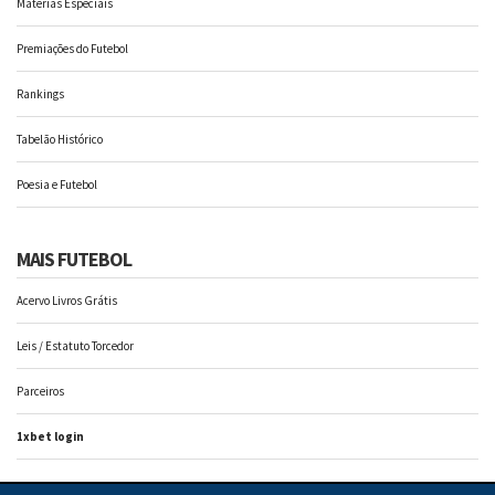
Matérias Especiais
Premiações do Futebol
Rankings
Tabelão Histórico
Poesia e Futebol
MAIS FUTEBOL
Acervo Livros Grátis
Leis / Estatuto Torcedor
Parceiros
1xbet login