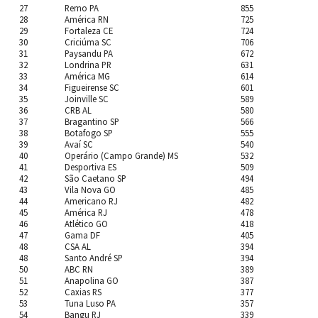
27
Remo PA
855
28
América RN
725
29
Fortaleza CE
724
30
Criciúma SC
706
31
Paysandu PA
672
32
Londrina PR
631
33
América MG
614
34
Figueirense SC
601
35
Joinville SC
589
36
CRB AL
580
37
Bragantino SP
566
38
Botafogo SP
555
39
Avaí SC
540
40
Operário (Campo Grande) MS
532
41
Desportiva ES
509
42
São Caetano SP
494
43
Vila Nova GO
485
44
Americano RJ
482
45
América RJ
478
46
Atlético GO
418
47
Gama DF
405
48
CSA AL
394
48
Santo André SP
394
50
ABC RN
389
51
Anapolina GO
387
52
Caxias RS
377
53
Tuna Luso PA
357
54
Bangu RJ
339