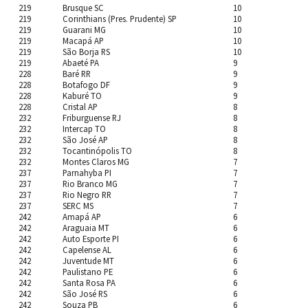
219
Brusque SC
10
219
Corinthians (Pres. Prudente) SP
10
219
Guarani MG
10
219
Macapá AP
10
219
São Borja RS
10
219
Abaeté PA
9
228
Baré RR
9
228
Botafogo DF
9
228
Kaburé TO
9
228
Cristal AP
8
232
Friburguense RJ
8
232
Intercap TO
8
232
São José AP
8
232
Tocantinópolis TO
8
232
Montes Claros MG
7
237
Parnahyba PI
7
237
Rio Branco MG
7
237
Rio Negro RR
7
237
SERC MS
7
242
Amapá AP
6
242
Araguaia MT
6
242
Auto Esporte PI
6
242
Capelense AL
6
242
Juventude MT
6
242
Paulistano PE
6
242
Santa Rosa PA
6
242
São José RS
6
242
Souza PB
6