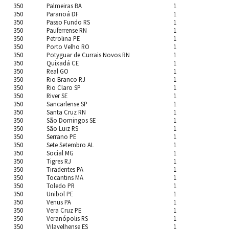
350
Palmeiras BA
1
350
Paranoá DF
1
350
Passo Fundo RS
1
350
Pauferrense RN
1
350
Petrolina PE
1
350
Porto Velho RO
1
350
Potyguar de Currais Novos RN
1
350
Quixadá CE
1
350
Real GO
1
350
Rio Branco RJ
1
350
Rio Claro SP
1
350
River SE
1
350
Sancarlense SP
1
350
Santa Cruz RN
1
350
São Domingos SE
1
350
São Luiz RS
1
350
Serrano PE
1
350
Sete Setembro AL
1
350
Social MG
1
350
Tigres RJ
1
350
Tiradentes PA
1
350
Tocantins MA
1
350
Toledo PR
1
350
Unibol PE
1
350
Venus PA
1
350
Vera Cruz PE
1
350
Veranópolis RS
1
350
Vilavelhense ES
1