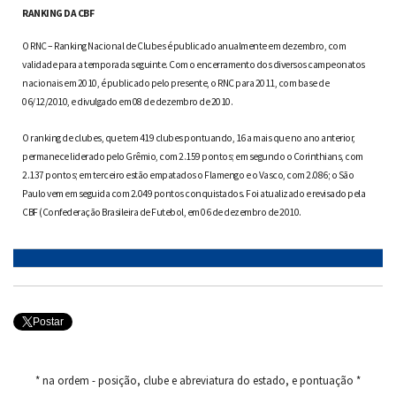
RANKING DA CBF
O RNC – Ranking Nacional de Clubes é publicado anualmente em dezembro, com
validade para a temporada seguinte. Com o encerramento dos diversos campeonatos
nacionais em 2010, é publicado pelo presente, o RNC para 2011, com base de
06/12/2010, e divulgado em 08 de dezembro de 2010.
O ranking de clubes, que tem 419 clubes pontuando, 16 a mais que no ano anterior,
permanece liderado pelo Grêmio, com 2.159 pontos; em segundo o Corinthians, com
2.137 pontos; em terceiro estão empatados o Flamengo e o Vasco, com 2.086; o São
Paulo vem em seguida com 2.049 pontos conquistados. Foi atualizado e revisado pela
CBF (Confederação Brasileira de Futebol, em 06 de dezembro de 2010.
Postar
* na ordem - posição, clube e abreviatura do estado, e pontuação *