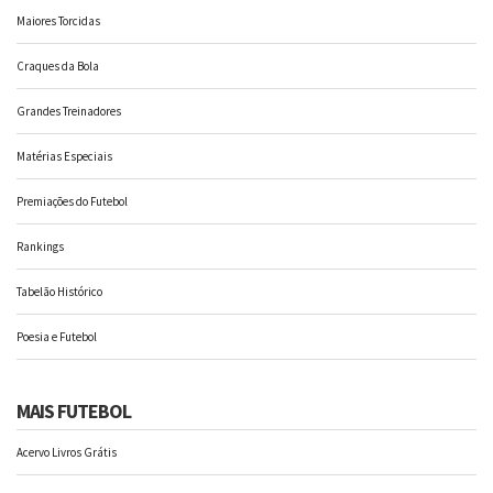
Maiores Torcidas
Craques da Bola
Grandes Treinadores
Matérias Especiais
Premiações do Futebol
Rankings
Tabelão Histórico
Poesia e Futebol
MAIS FUTEBOL
Acervo Livros Grátis