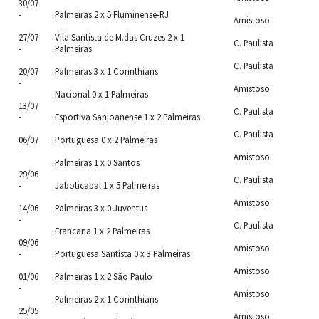
30/07
-
Palmeiras 2 x 5 Fluminense-RJ
Amistoso
27/07
Vila Santista de M.das Cruzes 2 x 1
C. Paulista
-
Palmeiras
C. Paulista
20/07
Palmeiras 3 x 1 Corinthians
-
Amistoso
Nacional 0 x 1 Palmeiras
13/07
C. Paulista
-
Esportiva Sanjoanense 1 x 2 Palmeiras
C. Paulista
06/07
Portuguesa 0 x 2 Palmeiras
-
Amistoso
Palmeiras 1 x 0 Santos
29/06
C. Paulista
-
Jaboticabal 1 x 5 Palmeiras
Amistoso
14/06
Palmeiras 3 x 0 Juventus
-
C. Paulista
Francana 1 x 2 Palmeiras
09/06
Amistoso
-
Portuguesa Santista 0 x 3 Palmeiras
Amistoso
01/06
Palmeiras 1 x 2 São Paulo
-
Amistoso
Palmeiras 2 x 1 Corinthians
25/05
Amistoso