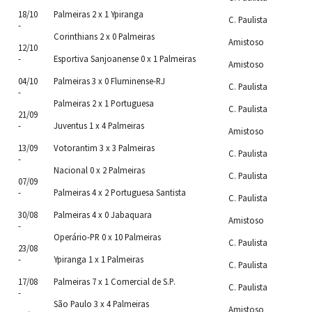
18/10
Palmeiras 2 x 1 Ypiranga
C. Paulista
-
Corinthians 2 x 0 Palmeiras
Amistoso
12/10
-
Esportiva Sanjoanense 0 x 1 Palmeiras
Amistoso
04/10
Palmeiras 3 x 0 Fluminense-RJ
C. Paulista
-
Palmeiras 2 x 1 Portuguesa
C. Paulista
21/09
-
Juventus 1 x 4 Palmeiras
Amistoso
13/09
Votorantim 3 x 3 Palmeiras
C. Paulista
-
Nacional 0 x 2 Palmeiras
C. Paulista
07/09
-
Palmeiras 4 x 2 Portuguesa Santista
C. Paulista
30/08
Palmeiras 4 x 0 Jabaquara
Amistoso
-
Operário-PR 0 x 10 Palmeiras
C. Paulista
23/08
-
Ypiranga 1 x 1 Palmeiras
C. Paulista
17/08
Palmeiras 7 x 1 Comercial de S.P.
C. Paulista
-
São Paulo 3 x 4 Palmeiras
Amistoso