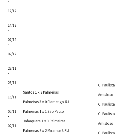
-
17/12
-
14/12
-
07/12
-
02/12
-
29/11
-
23/11
C. Paulista
-
Santos 1 x 2 Palmeiras
Amistoso
16/11
-
Palmeiras 3 x 0 Flamengo-RJ
C. Paulista
05/11
Palmeiras 1 x 1 São Paulo
C. Paulista
-
Jabaquara 1 x 3 Palmeiras
Amistoso
02/11
-
Palmeiras 8 x 2 Miramar-URU
C. Paulista