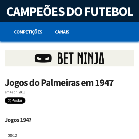
S
CAMPEÕES DO FUTEBOL
k
i
p
t
o
COMPETIÇÕES
CANAIS
c
o
n
t
e
n
t
Jogos do Palmeiras em 1947
em
4 abril 2013
Postar
Jogos 1947
28/12