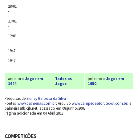
28/01
-
23/01
-
12/01
-
1947-
1947-
anterior »
Jogos em
Todos os
próximo »
Jogos em
1944
Jogos
1950
Pesquisas de
Sidney Barbosa da Silva
Fontes:
www.palmeiras.com.br
; Arquivo
www.campeoesdofutebol.com.br
; e
palmeirasrfb.cjb.net, acessado em 08/junho/2003.
Página adicionada em 04 Abril 2013.
COMPETIÇÕES