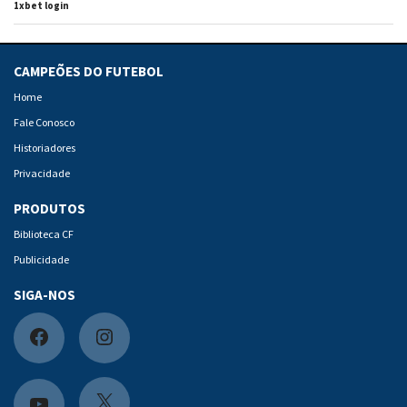
1xbet login
CAMPEÕES DO FUTEBOL
Home
Fale Conosco
Historiadores
Privacidade
PRODUTOS
Biblioteca CF
Publicidade
SIGA-NOS
F
I
a
n