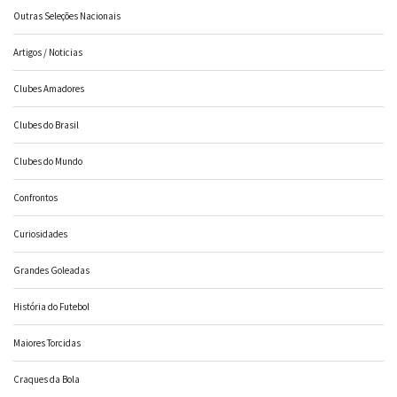
Outras Seleções Nacionais
Artigos / Noticias
Clubes Amadores
Clubes do Brasil
Clubes do Mundo
Confrontos
Curiosidades
Grandes Goleadas
História do Futebol
Maiores Torcidas
Craques da Bola