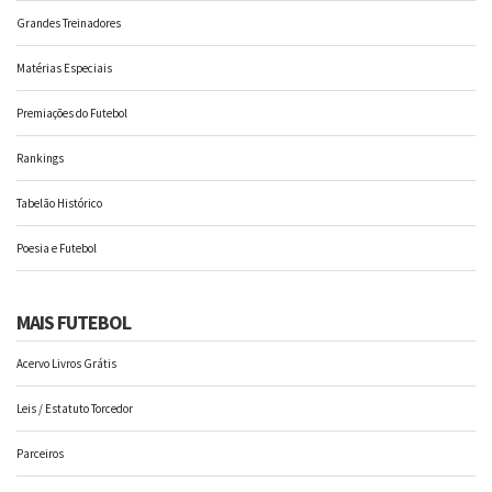
Grandes Treinadores
Matérias Especiais
Premiações do Futebol
Rankings
Tabelão Histórico
Poesia e Futebol
MAIS FUTEBOL
Acervo Livros Grátis
Leis / Estatuto Torcedor
Parceiros