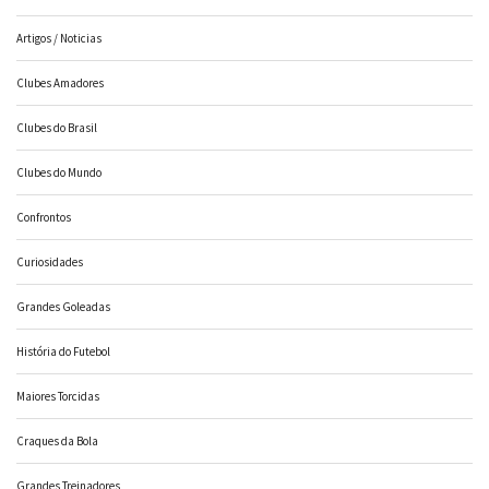
Artigos / Noticias
Clubes Amadores
Clubes do Brasil
Clubes do Mundo
Confrontos
Curiosidades
Grandes Goleadas
História do Futebol
Maiores Torcidas
Craques da Bola
Grandes Treinadores