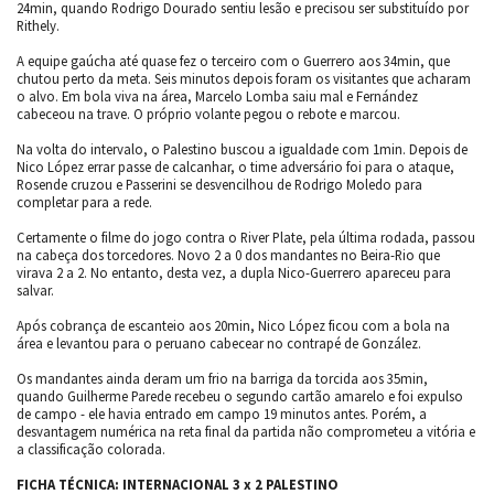
24min, quando Rodrigo Dourado sentiu lesão e precisou ser substituído por
Rithely.
A equipe gaúcha até quase fez o terceiro com o Guerrero aos 34min, que
chutou perto da meta. Seis minutos depois foram os visitantes que acharam
o alvo. Em bola viva na área, Marcelo Lomba saiu mal e Fernández
cabeceou na trave. O próprio volante pegou o rebote e marcou.
Na volta do intervalo, o Palestino buscou a igualdade com 1min. Depois de
Nico López errar passe de calcanhar, o time adversário foi para o ataque,
Rosende cruzou e Passerini se desvencilhou de Rodrigo Moledo para
completar para a rede.
Certamente o filme do jogo contra o River Plate, pela última rodada, passou
na cabeça dos torcedores. Novo 2 a 0 dos mandantes no Beira-Rio que
virava 2 a 2. No entanto, desta vez, a dupla Nico-Guerrero apareceu para
salvar.
Após cobrança de escanteio aos 20min, Nico López ficou com a bola na
área e levantou para o peruano cabecear no contrapé de González.
Os mandantes ainda deram um frio na barriga da torcida aos 35min,
quando Guilherme Parede recebeu o segundo cartão amarelo e foi expulso
de campo - ele havia entrado em campo 19 minutos antes. Porém, a
desvantagem numérica na reta final da partida não comprometeu a vitória e
a classificação colorada.
FICHA TÉCNICA: INTERNACIONAL 3 x 2 PALESTINO