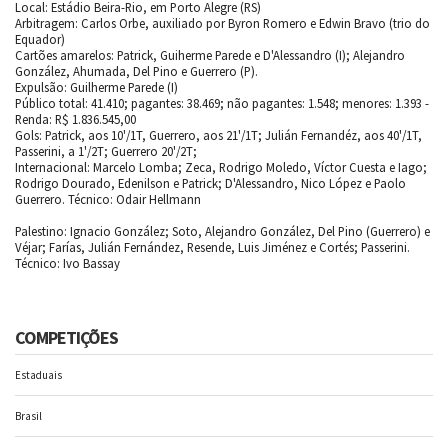
Local: Estádio Beira-Rio, em Porto Alegre (RS)
Arbitragem: Carlos Orbe, auxiliado por Byron Romero e Edwin Bravo (trio do
Equador)
Cartões amarelos: Patrick, Guiherme Parede e D'Alessandro (I); Alejandro
González, Ahumada, Del Pino e Guerrero (P).
Expulsão: Guilherme Parede (I)
Público total: 41.410; pagantes: 38.469; não pagantes: 1.548; menores: 1.393 -
Renda: R$ 1.836.545,00
Gols: Patrick, aos 10'/1T, Guerrero, aos 21'/1T; Julián Fernandéz, aos 40'/1T,
Passerini, a 1'/2T; Guerrero 20'/2T;
Internacional: Marcelo Lomba; Zeca, Rodrigo Moledo, Víctor Cuesta e Iago;
Rodrigo Dourado, Edenilson e Patrick; D'Alessandro, Nico López e Paolo
Guerrero. Técnico: Odair Hellmann
Palestino: Ignacio González; Soto, Alejandro González, Del Pino (Guerrero) e
Véjar; Farías, Julián Fernández, Resende, Luis Jiménez e Cortés; Passerini.
Técnico: Ivo Bassay
COMPETIÇÕES
Estaduais
Brasil