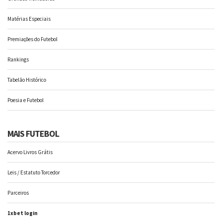
Matérias Especiais
Premiações do Futebol
Rankings
Tabelão Histórico
Poesia e Futebol
MAIS FUTEBOL
Acervo Livros Grátis
Leis / Estatuto Torcedor
Parceiros
1xbet login