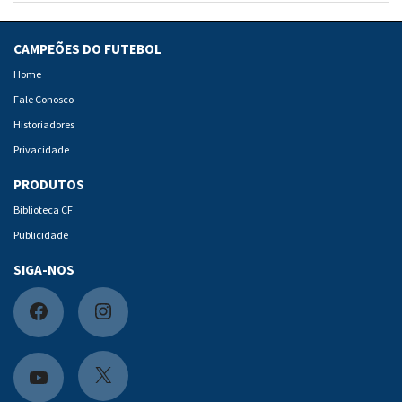
CAMPEÕES DO FUTEBOL
Home
Fale Conosco
Historiadores
Privacidade
PRODUTOS
Biblioteca CF
Publicidade
SIGA-NOS
F
I
a
n
c
s
X
Y