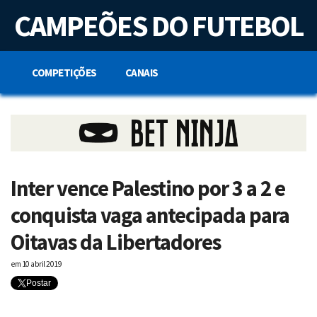
S
CAMPEÕES DO FUTEBOL
k
i
p
t
o
COMPETIÇÕES
CANAIS
c
o
n
t
e
n
t
Inter vence Palestino por 3 a 2 e
conquista vaga antecipada para
Oitavas da Libertadores
em
10 abril 2019
Postar