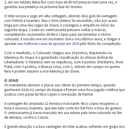
2, em um estádio Beira-Rio com mais de 40 mil pessoas mais uma vez, e
garantiu sua presença na próxima fase do torneio.
O Inter iniciou o jogo em alta voltagem, abrindo dois gols de vantagem -
com Patrick e Guerrero. Mas o time chileno foi encardido, não por acaso
briga por uma das vagas da chave, e conseguiu o empate no início da
segunda etapa. Coube ao centroavante peruano voltar a marcar,
completando cruzamento de Nico López para sacramentar a vitória
colorada. A torcida vive um momento único nos últimos anos, e chegar a
apostar nas
melhores casas de apostas em 2019
pelo título da competição.
Com o resultado, o Colorado chegou aos 10 pontos, disparando na
liderança do Grupo A e garantindo classificação às oitavas de final da
Libertadores. O Palestino vem na sequência, com 4 pontos. Entretanto, River
Plate, com 3 pontos, e Alianza Lima, com 1, entram em campo na quinta-
feira e podem assumir a vice-liderança da chave.
O JOGO
Os mandantes abriram o placar aos 10min do primeiro tempo, quando
ganharam bola no campo de ataque e fizeram uma boa jogada coletiva que
acabou com passe de Nico López e conclusão de Patrick.
A vantagem foi ampliada 11 minutos mais tarde. Nico López recuperou a
bola e acionou Guerrero, que deu belo corte em Del Pino e tirou do goleiro.
O centroavante já havia marcado em sua estreia pelo time colorado no fim
de semana, contra o Caxias.
A grande atuação e a boa vantagem do Inter acabou sofrendo um golpe aos