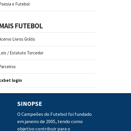
Poesia e Futebol
MAIS FUTEBOL
Acervo Livros Grátis
Leis / Estatuto Torcedor
Parceiros
1xbet login
SINOPSE
O Campeões do Futebol foi fundado
em janeiro de 2005, tendo como
objetivo contribuir para o