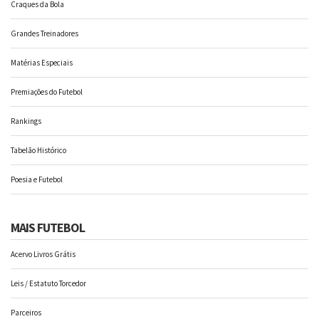
Craques da Bola
Grandes Treinadores
Matérias Especiais
Premiações do Futebol
Rankings
Tabelão Histórico
Poesia e Futebol
MAIS FUTEBOL
Acervo Livros Grátis
Leis / Estatuto Torcedor
Parceiros