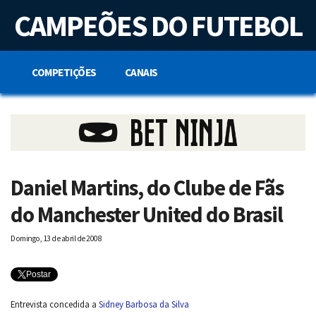
S
CAMPEÕES DO FUTEBOL
k
i
p
t
o
COMPETIÇÕES
CANAIS
c
o
n
t
e
n
t
Daniel Martins, do Clube de Fãs
do Manchester United do Brasil
Domingo, 13 de abril de 2008
Postar
Entrevista concedida a
Sidney Barbosa da Silva