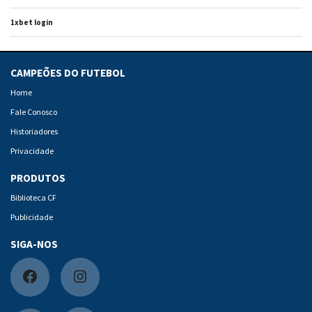
1xbet login
CAMPEÕES DO FUTEBOL
Home
Fale Conosco
Historiadores
Privacidade
PRODUTOS
Biblioteca CF
Publicidade
SIGA-NOS
F
I
a
n