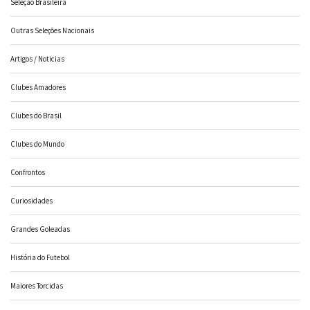
Seleção Brasileira
Outras Seleções Nacionais
Artigos / Noticias
Clubes Amadores
Clubes do Brasil
Clubes do Mundo
Confrontos
Curiosidades
Grandes Goleadas
História do Futebol
Maiores Torcidas