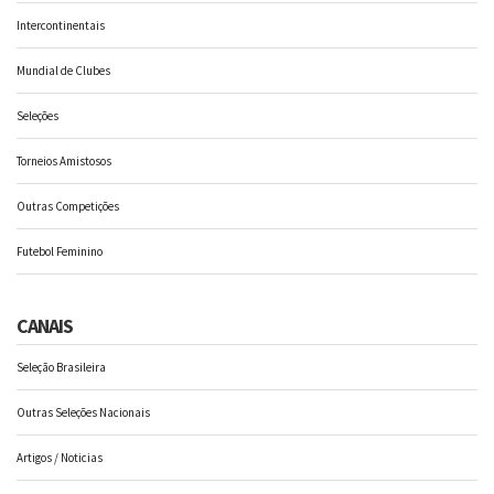
Intercontinentais
Mundial de Clubes
Seleções
Torneios Amistosos
Outras Competições
Futebol Feminino
CANAIS
Seleção Brasileira
Outras Seleções Nacionais
Artigos / Noticias