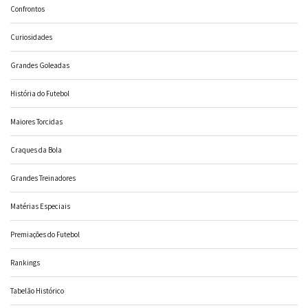
Confrontos
Curiosidades
Grandes Goleadas
História do Futebol
Maiores Torcidas
Craques da Bola
Grandes Treinadores
Matérias Especiais
Premiações do Futebol
Rankings
Tabelão Histórico