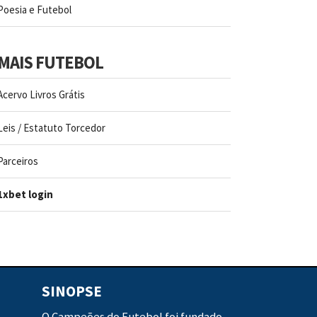
Poesia e Futebol
MAIS FUTEBOL
Acervo Livros Grátis
Leis / Estatuto Torcedor
Parceiros
1xbet login
SINOPSE
O Campeões do Futebol foi fundado