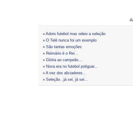
A
»
Adoro futebol mas odeio a seleção
»
O Telê nunca foi um exemplo
»
São tantas emoções
»
Reimário é o Rei...
»
Glória ao campeão...
»
Nova era no futebol potiguar...
»
A vez dos aliciadores...
»
Seleção...já sei, já sei...