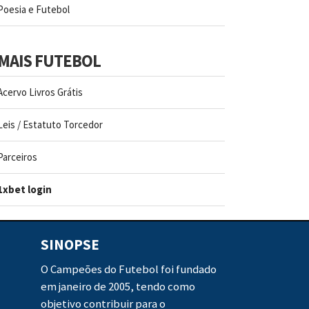
Poesia e Futebol
MAIS FUTEBOL
Acervo Livros Grátis
Leis / Estatuto Torcedor
Parceiros
1xbet login
SINOPSE
O Campeões do Futebol foi fundado
em janeiro de 2005, tendo como
objetivo contribuir para o