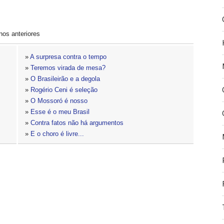
nos anteriores
»
A surpresa contra o tempo
»
Teremos virada de mesa?
»
O Brasileirão e a degola
»
Rogério Ceni é seleção
»
O Mossoró é nosso
»
Esse é o meu Brasil
»
Contra fatos não há argumentos
»
E o choro é livre...