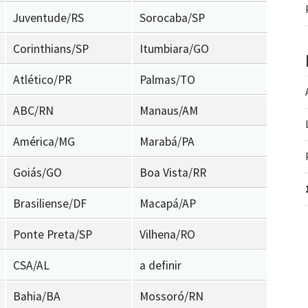
Juventude/RS
Sorocaba/SP
Corinthians/SP
Itumbiara/GO
Atlético/PR
Palmas/TO
ABC/RN
Manaus/AM
América/MG
Marabá/PA
Goiás/GO
Boa Vista/RR
Brasiliense/DF
Macapá/AP
Ponte Preta/SP
Vilhena/RO
CSA/AL
a definir
Bahia/BA
Mossoró/RN