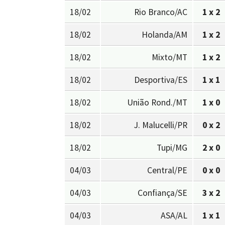
18/02
Rio Branco/AC
1 x 2
18/02
Holanda/AM
1 x 2
18/02
Mixto/MT
1 x 2
18/02
Desportiva/ES
1 x 1
18/02
União Rond./MT
1 x 0
18/02
J. Malucelli/PR
0 x 2
18/02
Tupi/MG
2 x 0
04/03
Central/PE
0 x 0
04/03
Confiança/SE
3 x 2
04/03
ASA/AL
1 x 1