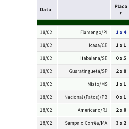
Placa
Data
r
18/02
Flamengo/PI
1 x 4
18/02
Icasa/CE
1 x 1
18/02
Itabaiana/SE
0 x 5
18/02
Guaratinguetá/SP
2 x 0
18/02
Misto/MS
1 x 1
18/02
Nacional (Patos)/PB
0 x 1
18/02
Americano/RJ
2 x 0
18/02
Sampaio Corrêa/MA
3 x 2