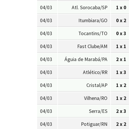
04/03
Atl. Sorocaba/SP
1 x 0
04/03
Itumbiara/GO
0 x 2
04/03
Tocantins/TO
0 x 3
04/03
Fast Clube/AM
1 x 1
04/03
Águia de Marabá/PA
2 x 1
04/03
Atlético/RR
1 x 3
04/03
Cristal/AP
1 x 2
04/03
Vilhena/RO
1 x 2
04/03
Serra/ES
2 x 3
04/03
Potiguar/RN
2 x 2