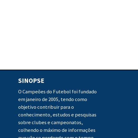
SINOPSE
O Campeões do Futebol foi fundado
em janeiro de 2005, tendo como
objetivo contribuir para o
conhecimento, estudos e pesquisas
sobre clubes e campeonatos,
colhendo o máximo de informações
que vão se perdendo com o tempo.