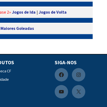
ase 2»
Jogos de Ida
|
Jogos de Volta
|
Maiores Goleadas
DUTOS
SIGA-NOS
teca CF
F
I
idade
a
n
c
s
Y
X
e
t
o