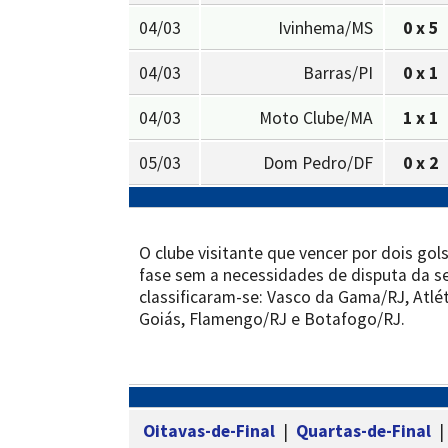
04/03
Ivinhema/MS
0 x 5
04/03
Barras/PI
0 x 1
04/03
Moto Clube/MA
1 x 1
05/03
Dom Pedro/DF
0 x 2
O clube visitante que vencer por dois gol
fase sem a necessidades de disputa da se
classificaram-se: Vasco da Gama/RJ, Atlét
Goiás, Flamengo/RJ e Botafogo/RJ.
Oitavas-de-Final
|
Quartas-de-Final