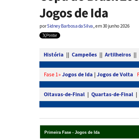
Jogos de Ida
por
Sidney Barbosa da Silva
,
em
30 junho 2026
Postar
História
||
Campeões
||
Artilheiros
||
Fase 1»
Jogos de Ida
|
Jogos de Volta
Oitavas-de-Final
|
Quartas-de-Final
Primeira Fase - Jogos de Ida